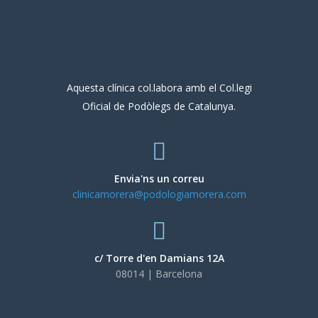
Aquesta clínica col.labora amb el Col.legi
Oficial de Podòlegs de Catalunya.
Envia'ns un correu
clinicamorera@podologiamorera.com
c/ Torre d'en Damians 12A
08014 | Barcelona