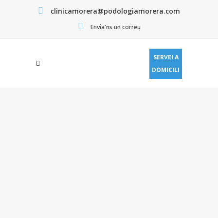
clinicamorera@podologiamorera.com
Envia'ns un correu
SERVEI A
DOMICILI