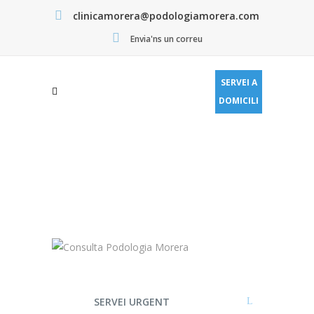
clinicamorera@podologiamorera.com
Envia'ns un correu
SERVEI A
DOMICILI
SERVEI URGENT
PODOLOGIA MORERA SANTS
>
SERVEI URGENT
SERVEI URGENT