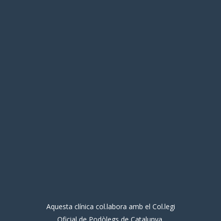
Aquesta clínica col.labora amb el Col.legi
Oficial de Podòlegs de Catalunya.