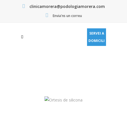
clinicamorera@podologiamorera.com
Envia'ns un correu
SERVEI A
DOMICILI
ORTESI DE SILICONA
PODOLOGIA MORERA SANTS
>
ORTESI DE SILICONA