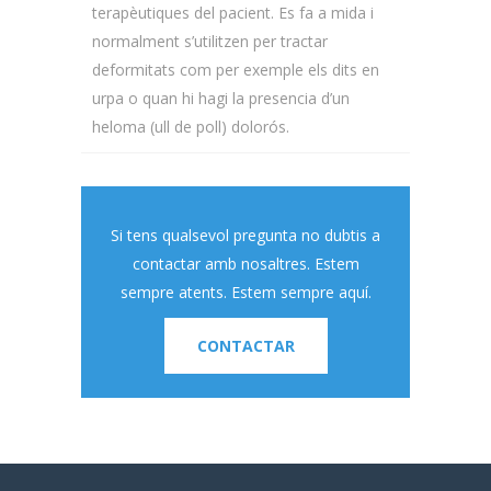
terapèutiques del pacient. Es fa a mida i
normalment s’utilitzen per tractar
deformitats com per exemple els dits en
urpa o quan hi hagi la presencia d’un
heloma (ull de poll) dolorós.
Si tens qualsevol pregunta no dubtis a
contactar amb nosaltres. Estem
sempre atents. Estem sempre aquí.
CONTACTAR